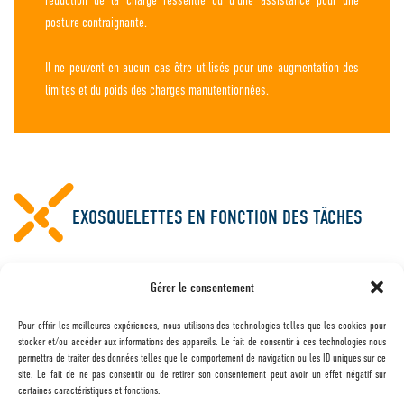
réduction de la charge ressentie ou d’une assistance pour une
posture contraignante.
Il ne peuvent en aucun cas être utilisés pour une augmentation des
limites et du poids des charges manutentionnées.
EXOSQUELETTES EN FONCTION DES TÂCHES
Les modèles d’exosquelettes sont différents en fonction des tâches : il peut s’agir
Gérer le consentement
de travailler à hauteur de poitrine ou au-dessus de la tête, de se pencher ou rester
droit, de soulever des charges depuis une faible hauteur ou au contraire à partir du
Pour offrir les meilleures expériences, nous utilisons des technologies telles que les cookies pour
stocker et/ou accéder aux informations des appareils. Le fait de consentir à ces technologies nous
sol.
permettra de traiter des données telles que le comportement de navigation ou les ID uniques sur ce
site. Le fait de ne pas consentir ou de retirer son consentement peut avoir un effet négatif sur
La répartition des modèles se fait entre les exosquelettes pour les travaux bras en
certaines caractéristiques et fonctions.