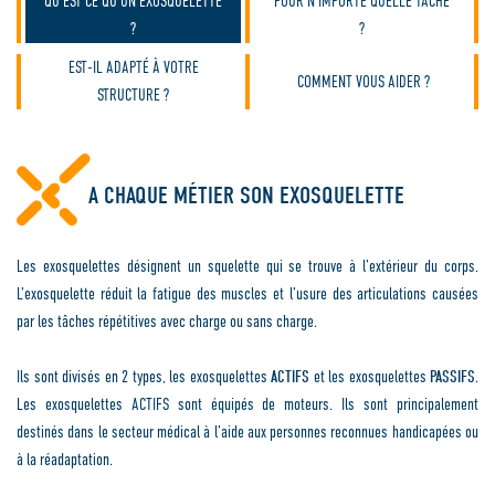
QU’EST CE QU’UN EXOSQUELETTE
POUR N’IMPORTE QUELLE TÂCHE
?
?
EST-IL ADAPTÉ À VOTRE
COMMENT VOUS AIDER ?
STRUCTURE ?
A CHAQUE MÉTIER SON EXOSQUELETTE
Les exosquelettes désignent un squelette qui se trouve à l’extérieur du corps.
L’exosquelette réduit la fatigue des muscles et l’usure des articulations causées
par les tâches répétitives avec charge ou sans charge.
Ils sont divisés en 2 types, les exosquelettes
ACTIFS
et les exosquelettes
PASSIFS
.
Les exosquelettes ACTIFS sont équipés de moteurs. Ils sont principalement
destinés dans le secteur médical à l’aide aux personnes reconnues handicapées ou
à la réadaptation.