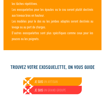
les tâches répétitives.
Les exosquelettes pour les épaules ou le cou seront plutôt destinés
aux travaux bras en hauteur.
Les modèles pour le dos ou les jambes adaptés seront destinés au
levage ou au port de charges.
D’autres exosquelettes sont plus spécifiques comme ceux pour les
pouces ou les poignets.
TROUVEZ VOTRE EXOSQUELETTE, ON VOUS GUIDE
JE SUIS
UN PARTICULIER
JE SUIS
UNE ENTREPRISE