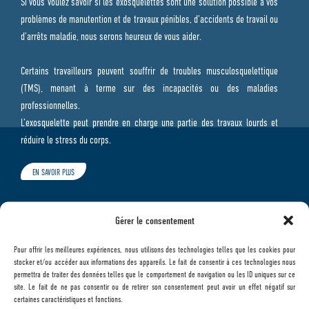
Si vous voulez savoir si les exosquelettes sont une solution possible à vos
problèmes de manutention et de travaux pénibles, d’accidents de travail ou
d’arrêts maladie, nous serons heureux de vous aider.
Certains travailleurs peuvent souffrir de troubles musculosquelettique
(TMS), menant à terme sur des incapacités ou des maladies
professionnelles.
L’exosquelette peut prendre en charge une partie des travaux lourds et
réduire le stress du corps.
EN SAVOIR PLUS
Gérer le consentement
UN EXOSQUELETTE EST-IL ADAPTÉ À VOTRE
Pour offrir les meilleures expériences, nous utilisons des technologies telles que les cookies pour
STRUCTURE ?
stocker et/ou accéder aux informations des appareils. Le fait de consentir à ces technologies nous
permettra de traiter des données telles que le comportement de navigation ou les ID uniques sur ce
Rassurez-vous, tous les exosquelettes de posture et de manutention de
site. Le fait de ne pas consentir ou de retirer son consentement peut avoir un effet négatif sur
certaines caractéristiques et fonctions.
notre gamme, ont été choisis pour leur facilité d'installation et simplicité